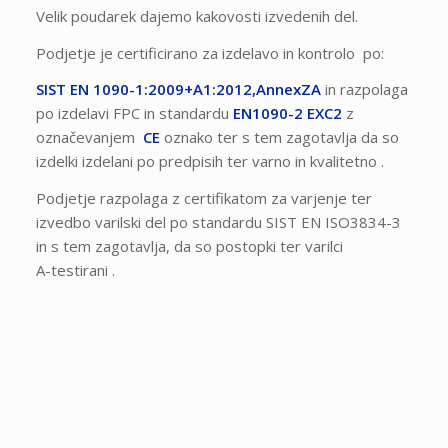
Velik poudarek dajemo kakovosti izvedenih del.
Podjetje je certificirano za izdelavo in kontrolo po:
SIST EN 1090-1:2009+A1:2012,AnnexZA
in razpolaga
po izdelavi FPC in standardu
EN1090-2 EXC2
z
označevanjem
CE
oznako ter s tem zagotavlja da so
izdelki izdelani po predpisih ter varno in kvalitetno .
Podjetje razpolaga z certifikatom za varjenje ter
izvedbo varilski del po standardu SIST EN ISO3834-3
in s tem zagotavlja, da so postopki ter varilci
A-testirani .