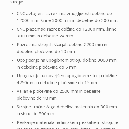
stroja:
CNC avtogeni razrez ima zmogljivosti dolžine do
12000 mm, širine 3000 mm in debeline do 200 mm.
CNC plazemski razrez dolžine do 12000 mm, širine
3000 mm in debeline 24 mm.
Razrez na strojnih škarjah dolžine 2200 mm in
debeline pločevine do 10 mm.
Upogibanje na upogibnem stroju dolžine 3000 mm
in debeline pločevine do 5 mm.
Upogibanje na novejšem upogibnem stroju dolžine
4250mm in debeline pločevine do 15mm
Valjanje pločevine do 2500 mm in debeline
pločevine do 18 mm.
Strojne tračne žage debelina materiala do 300 mm
in širine do 500mm.
Peskanje materiala na linijskem peskalnem stroju je
mogoče do dolžine 15 000 mm, širine 2000 mm in